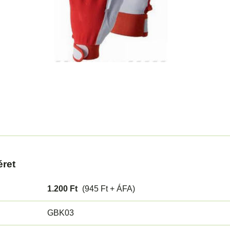
éret
1.200 Ft
(945 Ft + ÁFA)
GBK03