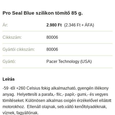
Pro Seal Blue szilikon tömítő 85 g.
Ár:
2.980 Ft
(2.346 Ft + ÁFA)
Cikkszám:
80006
Gyártói cikkszám:
80006
Gyártó:
Pacer Technology (USA)
Leírás
-59 -től +260 Celsius fokig alkalmazható, gyengén illékony
anyag. Helyettesíti a parafa,- filc,- papír,- gumi,- és vegyes
tömítéseket. Különösen alkalmas oxigén érzékelővel ellátott
motorokhoz. Ellenáll olajnak, seb.váltó kenőfolyadéknak,
víznek, fagyállónak.