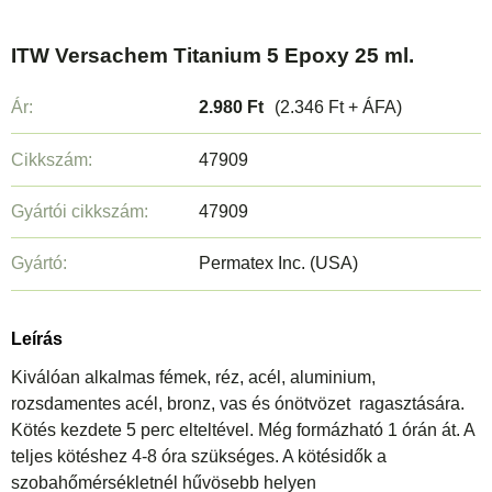
ITW Versachem Titanium 5 Epoxy 25 ml.
Ár:
2.980 Ft
(2.346 Ft + ÁFA)
Cikkszám:
47909
Gyártói cikkszám:
47909
Gyártó:
Permatex Inc. (USA)
Leírás
Kiválóan alkalmas fémek, réz, acél, aluminium,
rozsdamentes acél, bronz, vas és ónötvözet ragasztására.
Kötés kezdete 5 perc elteltével. Még formázható 1 órán át. A
teljes kötéshez 4-8 óra szükséges. A kötésidők a
szobahőmérsékletnél hűvösebb helyen