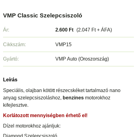
VMP Classic Szelepcsiszoló
Ár:
2.600 Ft
(2.047 Ft + ÁFA)
Cikkszám:
VMP15
Gyártó:
VMP Auto (Oroszország)
Leírás
Speciális, olajban kötött részecskéket tartalmazó nano
anyag szelepcsiszoláshoz,
benzines
motorokhoz
kifejlesztve.
Korlátozott mennyiségben érhető el!
Dízel motorokhoz ajánljuk:
Diamond Szelepcsiszoló