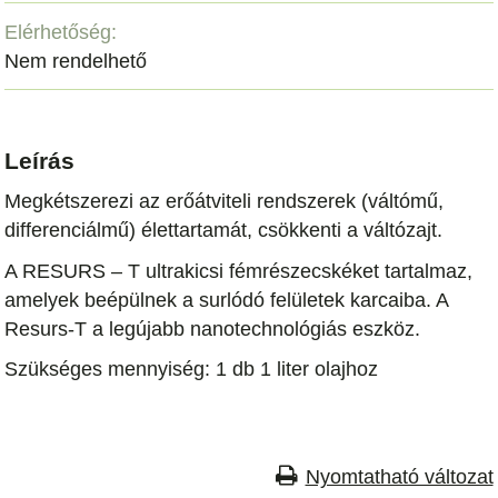
Elérhetőség:
Nem rendelhető
Leírás
Megkétszerezi az erőátviteli rendszerek (váltómű,
differenciálmű) élettartamát, csökkenti a váltózajt.
A RESURS – T ultrakicsi fémrészecskéket tartalmaz,
amelyek beépülnek a surlódó felületek karcaiba. A
Resurs-T a legújabb nanotechnológiás eszköz.
Szükséges mennyiség: 1 db 1 liter olajhoz
Nyomtatható változat