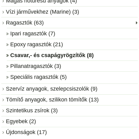
Magas hőtűrésű anyagok (4)
Vízi járművekhez (Marine) (3)
Ragasztók (63)
Ipari ragasztók (7)
Epoxy ragasztók (21)
Csavar,- és csapágyrögzítők (8)
Pillanatragasztók (3)
Speciális ragasztók (5)
Szervíz anyagok, szelepcsiszolók (9)
Tömítő anyagok, szilikon tömítők (13)
Szintetikus zsírok (3)
Egyebek (2)
Újdonságok (17)