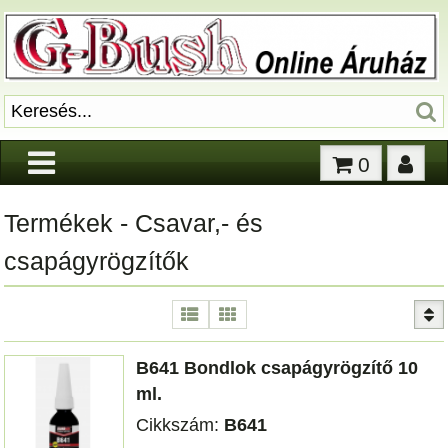
0
Termékek - Csavar,- és
csapágyrögzítők
B641 Bondlok csapágyrögzítő 10
ml.
Cikkszám:
B641