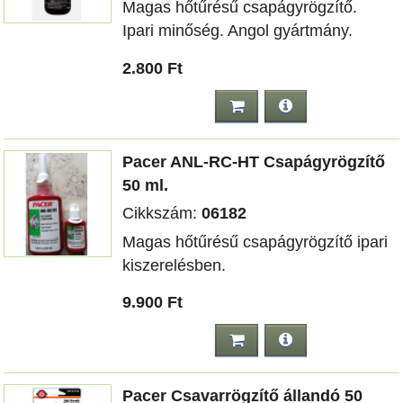
Magas hőtűrésű csapágyrögzítő.
Ipari minőség. Angol gyártmány.
2.800 Ft
Pacer ANL-RC-HT Csapágyrögzítő
50 ml.
Cikkszám:
06182
Magas hőtűrésű csapágyrögzítő ipari
kiszerelésben.
9.900 Ft
Pacer Csavarrögzítő állandó 50