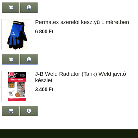
cm
6.400 Ft
Permatex szerelői kesztyű L méretben
6.800 Ft
J-B Weld Plastic Weld gyurma 56 g.
2.980 Ft
Szélvédő polírozó szerszám készlet
J-B Weld Radiator (Tank) Weld javító
6.800 Ft
készlet
3.400 Ft
Permatex Permashield üzemanyagálló
tömítő paszta 59 ml.
3.800 Ft