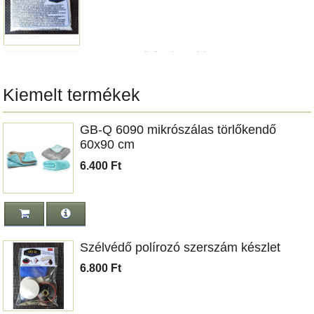
Technicoll fűtőszál javító 2 g.
4.800 Ft
Kiemelt termékek
GB-Q 6090 mikrószálas törlőkendő
Permatex szerelői kesztyű L méretben
60x90 cm
6.800 Ft
6.400 Ft
Permatex Steel Reinforced Cold Weld
hideghegesztő 56 g.
Szélvédő polírozó szerszám készlet
3.300 Ft
6.800 Ft
GB-Q 6090 mikrószálas törlőkendő 60x90