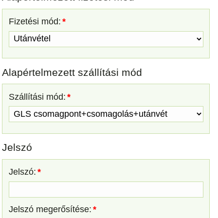
Fizetési mód:
*
Alapértelmezett szállítási mód
Szállítási mód:
*
Technicoll fűtőszál javító 2 g.
4.800 Ft
Jelszó
Jelszó:
*
Permatex szerelői kesztyű L méretben
6.800 Ft
Jelszó megerősítése:
*