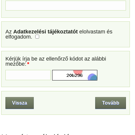
Permatex Steel Reinforced Cold Weld
hideghegesztő 56 g.
3.300 Ft
Az
Adatkezelési tájékoztatót
elolvastam és
elfogadom.
GB-Q 6090 mikrószálas törlőkendő 60x90
cm
6.400 Ft
Kérjük írja be az ellenőrző kódot az alábbi
mezőbe:
*
J-B Weld Plastic Weld gyurma 56 g.
2.980 Ft
Vissza
Tovább
Szélvédő polírozó szerszám készlet
6.800 Ft