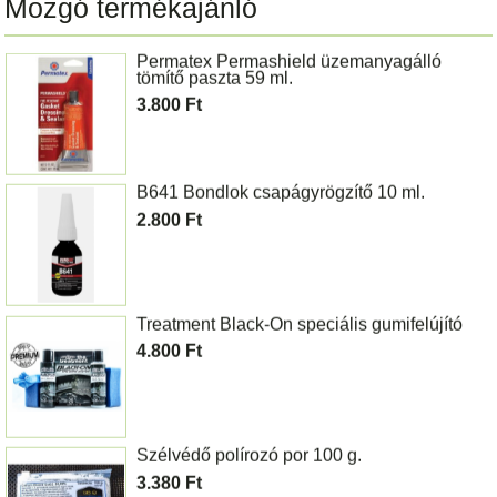
Mozgó termékajánló
Permatex Permashield üzemanyagálló
tömítő paszta 59 ml.
3.800 Ft
B641 Bondlok csapágyrögzítő 10 ml.
2.800 Ft
Treatment Black-On speciális gumifelújító
4.800 Ft
Szélvédő polírozó por 100 g.
3.380 Ft