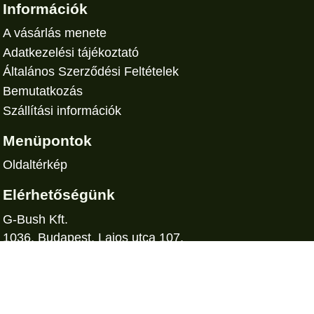
Információk
B641 Bondlok csapágyrögzítő 10 ml.
2.800 Ft
A vásárlás menete
Adatkezelési tájékoztató
Általános Szerződési Feltételek
Bemutatkozás
Szállítási információk
Menüpontok
Oldaltérkép
Elérhetőségünk
G-Bush Kft.
1036. Budapest, Lajos utca 107.
Tel: 0620-4919-650
Email:
gbush.ltd@gmail.com