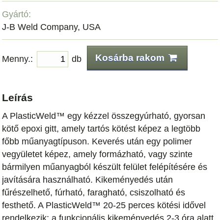
Gyártó:
J-B Weld Company, USA
Kosárba rakom
Menny.:
db
Leírás
A PlasticWeld™ egy kézzel összegyúrható, gyorsan
kötő epoxi gitt, amely tartós kötést képez a legtöbb
főbb műanyagtípuson. Keverés után egy polimer
vegyületet képez, amely formázható, vagy szinte
bármilyen műanyagból készült felület felépítésére és
javítására használható. Kikeményedés után
fűrészelhető, fúrható, faragható, csiszolható és
festhető. A PlasticWeld™ 20-25 perces kötési idővel
rendelkezik; a funkcionális kikeményedés 2-3 óra alatt