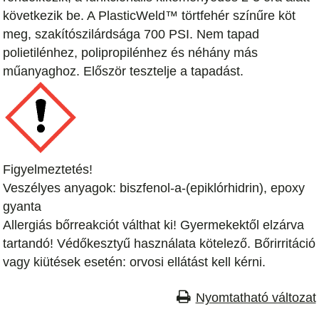
következik be. A PlasticWeld™ törtfehér színűre köt
meg, szakítószilárdsága 700 PSI. Nem tapad
polietilénhez, polipropilénhez és néhány más
műanyaghoz. Először tesztelje a tapadást.
Figyelmeztetés!
Veszélyes anyagok: biszfenol-a-(epiklórhidrin), epoxy
gyanta
Allergiás bőrreakciót válthat ki! Gyermekektől elzárva
tartandó! Védőkesztyű használata kötelező. Bőrirritáció
vagy kiütések esetén: orvosi ellátást kell kérni.
Nyomtatható változat