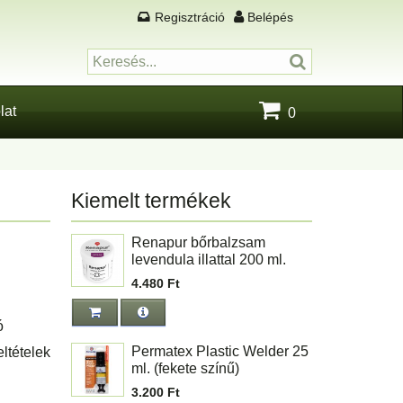
Regisztráció
Belépés
lat
0
Kiemelt termékek
Renapur bőrbalzsam
levendula illattal 200 ml.
4.480 Ft
ó
Permatex Plastic Welder 25
ltételek
ml. (fekete színű)
3.200 Ft