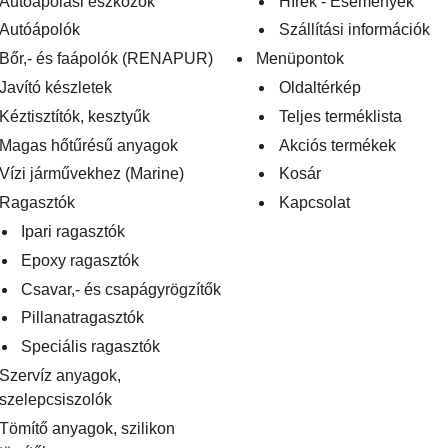
Autóápolási eszközök
Hírek - Események
Autóápolók
Szállítási információk
Bőr,- és faápolók (RENAPUR)
Menüpontok
Javító készletek
Oldaltérkép
Kéztisztítók, kesztyűk
Teljes terméklista
Magas hőtűrésű anyagok
Akciós termékek
Vízi járművekhez (Marine)
Kosár
Ragasztók
Kapcsolat
Ipari ragasztók
Epoxy ragasztók
Csavar,- és csapágyrögzítők
Pillanatragasztók
Speciális ragasztók
Szervíz anyagok,
szelepcsiszolók
Tömítő anyagok, szilikon