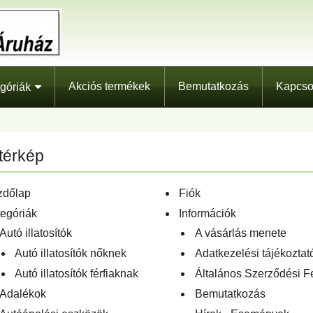
Akciós termékek
Bemutatkozás
Kapcso
góriák
térkép
zdőlap
Fiók
egóriák
Információk
Autó illatosítók
A vásárlás menete
Autó illatosítók nőknek
Adatkezelési tájékoztat
Autó illatosítók férfiaknak
Általános Szerződési Fe
Adalékok
Bemutatkozás