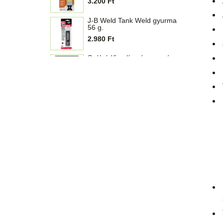
2.980 Ft
Szélvédő polírozó szerszám
készlet
6.800 Ft
Szélvédő polírozó por 100 g.
3.380 Ft
Permatex Steel Reinforced
Cold Weld hideghegesztő 56
g.
3.300 Ft
Renapur bőrbalzsam
levendula illattal 200 ml.
4.480 Ft
Versachem kipufogó hátsó
cső javító
1.280 Ft
999 Ft
Resurs Total Automata
váltómű olajadalék 50 g.