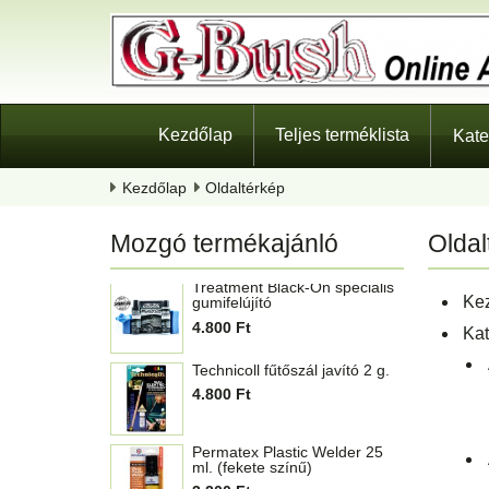
4.480 Ft
Versachem kipufogó hátsó
cső javító
1.280 Ft
999 Ft
Kezdőlap
Teljes terméklista
Kate
Resurs Total Automata
váltómű olajadalék 50 g.
3.300 Ft
Kezdőlap
Oldaltérkép
Treatment Black-On speciális
gumifelújító
Mozgó termékajánló
Oldal
4.800 Ft
Technicoll fűtőszál javító 2 g.
Ke
4.800 Ft
Kat
Permatex Plastic Welder 25
ml. (fekete színű)
3.200 Ft
J-B Weld Tank Weld gyurma
56 g.