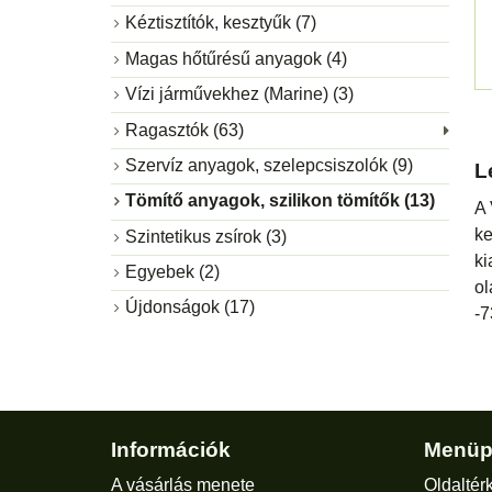
Kéztisztítók, kesztyűk (7)
Magas hőtűrésű anyagok (4)
Vízi járművekhez (Marine) (3)
Ragasztók (63)
Szervíz anyagok, szelepcsiszolók (9)
L
Tömítő anyagok, szilikon tömítők (13)
A 
ke
Szintetikus zsírok (3)
ki
Egyebek (2)
ol
Újdonságok (17)
-7
Információk
Menüp
A vásárlás menete
Oldaltér