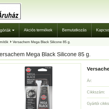
Akciós termékek
Bemutatkozás
Kapcso
góriák
ömítők
Versachem Mega Black Silicone 85 g.
ersachem Mega Black Silicone 85 g.
Versache
Ár:
Cikkszám:
Gyártói cikk