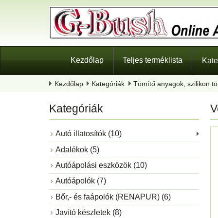
Kezdőlap
Teljes terméklista
Kate
Kezdőlap
Kategóriák
Tömítő anyagok, szilikon t
Kategóriák
V
Autó illatosítók (10)
Adalékok (5)
Autóápolási eszközök (10)
Autóápolók (7)
Bőr,- és faápolók (RENAPUR) (6)
Javító készletek (8)