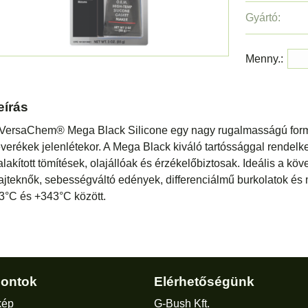
Gyártó:
Menny.:
eírás
VersaChem® Mega Black Silicone egy nagy rugalmasságú formula,
verékek jelenlétekor. A Mega Black kiváló tartóssággal rendel
alakított tömítések, olajállóak és érzékelőbiztosak. Ideális a 
ajteknők, sebességváltó edények, differenciálmű burkola
3°C és +343°C között.
ontok
Elérhetőségünk
kép
G-Bush Kft.