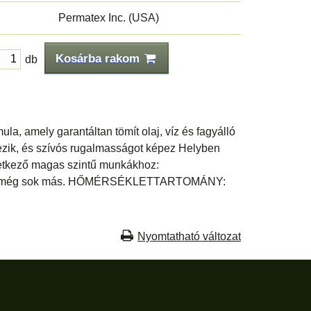
Permatex Inc. (USA)
Kosárba rakom
db
 amely garantáltan tömít olaj, víz és fagyálló
kezik, és szívós rugalmasságot képez Helyben
következő magas szintű munkákhoz:
tok és még sok más. HŐMÉRSÉKLETTARTOMÁNY:
Nyomtatható változat