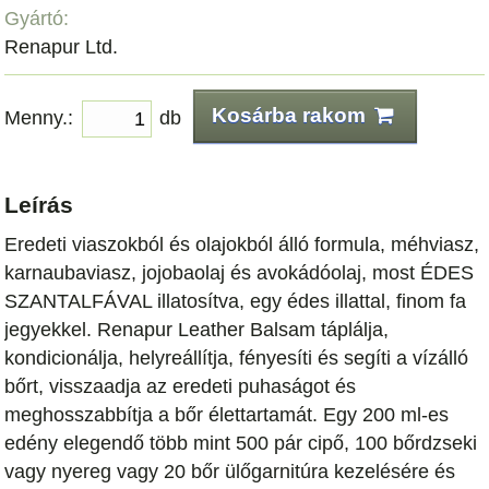
Gyártó:
Renapur Ltd.
Kosárba rakom
Menny.:
db
Leírás
Eredeti viaszokból és olajokból álló formula, méhviasz,
karnaubaviasz, jojobaolaj és avokádóolaj, most ÉDES
SZANTALFÁVAL illatosítva, egy édes illattal, finom fa
jegyekkel. Renapur Leather Balsam táplálja,
kondicionálja, helyreállítja, fényesíti és segíti a vízálló
bőrt, visszaadja az eredeti puhaságot és
meghosszabbítja a bőr élettartamát. Egy 200 ml-es
edény elegendő több mint 500 pár cipő, 100 bőrdzseki
vagy nyereg vagy 20 bőr ülőgarnitúra kezelésére és