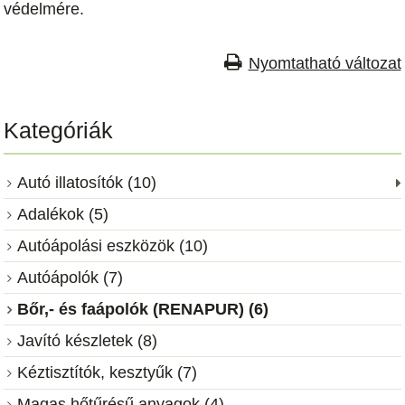
védelmére.
Nyomtatható változat
Kategóriák
Autó illatosítók (10)
Adalékok (5)
Autóápolási eszközök (10)
Autóápolók (7)
Bőr,- és faápolók (RENAPUR) (6)
Javító készletek (8)
Kéztisztítók, kesztyűk (7)
Magas hőtűrésű anyagok (4)