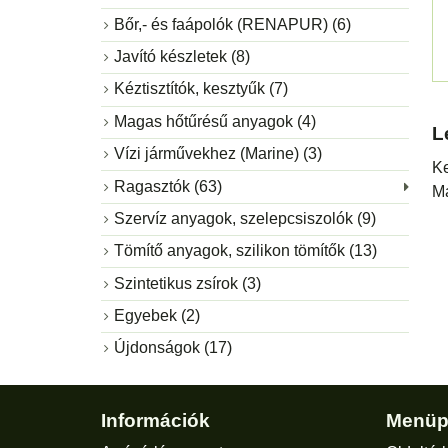
Bőr,- és faápolók (RENAPUR) (6)
Javító készletek (8)
Kéztisztítók, kesztyűk (7)
Magas hőtűrésű anyagok (4)
L
Vízi járművekhez (Marine) (3)
Ke
Ragasztók (63)
Ma
Szervíz anyagok, szelepcsiszolók (9)
Tömítő anyagok, szilikon tömítők (13)
Szintetikus zsírok (3)
Egyebek (2)
Újdonságok (17)
Információk
Menüp