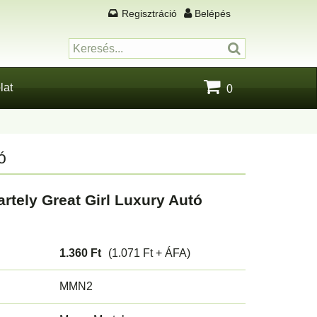
Regisztráció
Belépés
lat
0
ó
rtely Great Girl Luxury Autó
1.360 Ft
(1.071 Ft + ÁFA)
MMN2