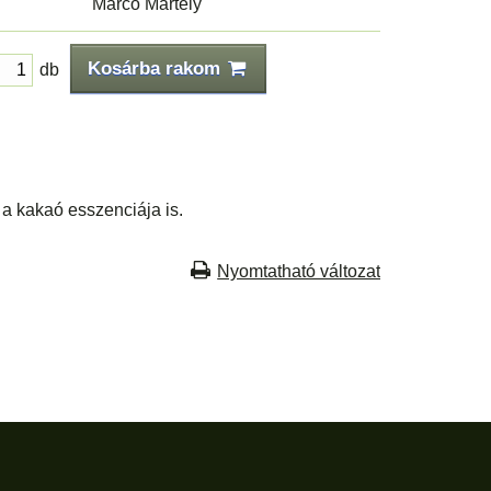
Marco Martely
Kosárba rakom
db
 a kakaó esszenciája is.
Nyomtatható változat