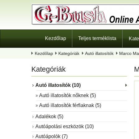
Kezdőlap
Teljes terméklista
Kate
Kezdőlap
Kategóriák
Autó illatosítók
Marco Mart
Kategóriák
M
Autó illatosítók (10)
Autó illatosítók nőknek (5)
Autó illatosítók férfiaknak (5)
Adalékok (5)
Autóápolási eszközök (10)
Autóápolók (7)