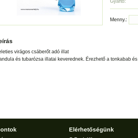
Gyártó:
Menny.:
eírás
leties virágos csáberőt adó illat
ndula és tubarózsa illatai keverednek. Érezhető a tonkabab és
ontok
Elérhetőségünk