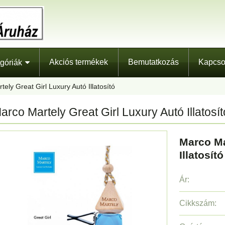
Akciós termékek
Bemutatkozás
Kapcso
góriák
ely Great Girl Luxury Autó Illatosító
arco Martely Great Girl Luxury Autó Illatosít
Marco Ma
Illatosító
Ár:
Cikkszám: