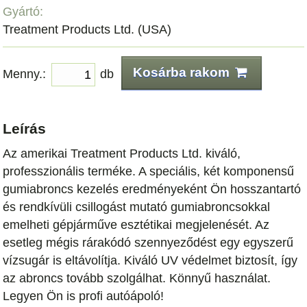
Gyártó:
Treatment Products Ltd. (USA)
Kosárba rakom
Menny.:
db
Leírás
Az amerikai Treatment Products Ltd. kiváló,
professzionális terméke. A speciális, két komponensű
gumiabroncs kezelés eredményeként Ön hosszantartó
és rendkívüli csillogást mutató gumiabroncsokkal
emelheti gépjárműve esztétikai megjelenését. Az
esetleg mégis rárakódó szennyeződést egy egyszerű
vízsugár is eltávolítja. Kiváló UV védelmet biztosít, így
az abroncs tovább szolgálhat. Könnyű használat.
Legyen Ön is profi autóápoló!