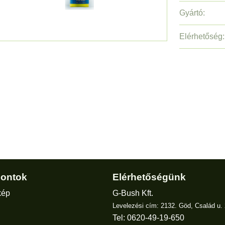
Gyártó:
Elérhetőség:
ontok
Elérhetőségünk
kép
G-Bush Kft.
Levelezési cím: 2132. Göd, Család u. 
Tel: 0620-49-19-650