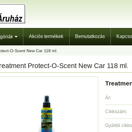
Akciós termékek
Bemutatkozás
Kapcso
góriák
otect-O-Scent New Car 118 ml.
reatment Protect-O-Scent New Car 118 ml.
Treatmen
Ár:
Cikkszám:
Gyártói cikk