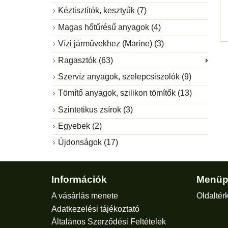
Kéztisztítók, kesztyűk (7)
Magas hőtűrésű anyagok (4)
Vízi járművekhez (Marine) (3)
Ragasztók (63)
Szervíz anyagok, szelepcsiszolók (9)
Tömítő anyagok, szilikon tömítők (13)
Szintetikus zsírok (3)
Egyebek (2)
Újdonságok (17)
Információk
Menüp
A vásárlás menete
Oldaltér
Adatkezelési tájékoztató
Általános Szerződési Feltételek