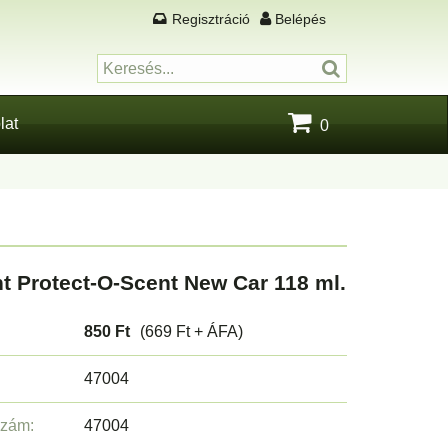
Regisztráció
Belépés
lat
0
t Protect-O-Scent New Car 118 ml.
850 Ft
(669 Ft + ÁFA)
47004
szám:
47004