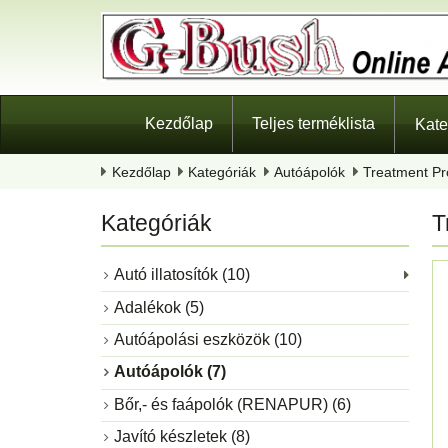
Kezdőlap
Teljes terméklista
Kate
Kezdőlap
Kategóriák
Autóápolók
Treatment Pr
Kategóriák
T
Autó illatosítók (10)
Adalékok (5)
Autóápolási eszközök (10)
Autóápolók (7)
Bőr,- és faápolók (RENAPUR) (6)
Javító készletek (8)