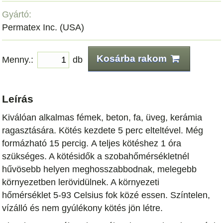
Gyártó:
Permatex Inc. (USA)
Kosárba rakom
Menny.:
db
Leírás
Kiválóan alkalmas fémek, beton, fa, üveg, kerámia
ragasztására. Kötés kezdete 5 perc elteltével. Még
formázható 15 percig. A teljes kötéshez 1 óra
szükséges. A kötésidők a szobahőmérsékletnél
hűvösebb helyen meghosszabbodnak, melegebb
környezetben lerövidülnek. A környezeti
hőmérséklet 5-93 Celsius fok közé essen. Színtelen,
vízálló és nem gyúlékony kötés jön létre.