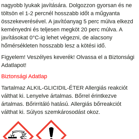
nagyobb lyukak javítására. Dolgozzon gyorsan és ne
töltsön el 1-2 percnél hosszabb időt a műgyanta
összekeverésével. A javítóanyag 5 perc múlva elkezd
keményedni és teljesen megköt 20 perc múlva. A
javításokat 0°C-ig lehet végezni, de alacsony
hőmérsékleten hosszabb lesz a kötési idő.
Figyelem! Veszélyes keverék! Olvassa el a Biztonsági
Adatlapot!
Biztonsági Adatlap
Tartalmaz ALKIL-GLICIDIL-ÉTER Allergiás reakciót
válthat ki. Lenyelve ártalmas. Bőrrel érintkezve
ártalmas. Bőrirritáló hatású. Allergiás bőrreakciót
válthat ki. Súlyos szemkárosodást okoz.