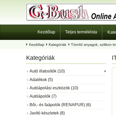
Kezdőlap
Teljes terméklista
Kate
Kezdőlap
Kategóriák
Tömítő anyagok, szilikon t
Kategóriák
I
Autó illatosítók (10)
Adalékok (5)
Autóápolási eszközök (10)
Autóápolók (7)
Bőr,- és faápolók (RENAPUR) (6)
Javító készletek (8)