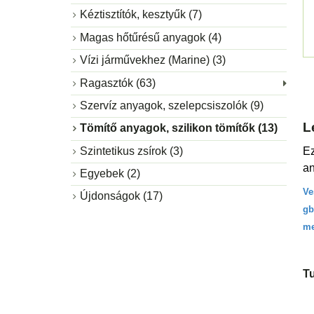
Kéztisztítók, kesztyűk (7)
Magas hőtűrésű anyagok (4)
Vízi járművekhez (Marine) (3)
Ragasztók (63)
Szervíz anyagok, szelepcsiszolók (9)
L
Tömítő anyagok, szilikon tömítők (13)
Ez
Szintetikus zsírok (3)
an
Egyebek (2)
Ve
Újdonságok (17)
gb
me
T