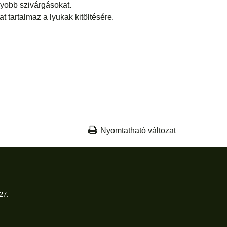
yobb szivárgásokat.
 tartalmaz a lyukak kitöltésére.
Nyomtatható változat
27.