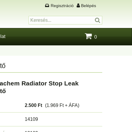
Regisztráció
Belépés
lat
0
tő
achem Radiator Stop Leak
tő
2.500 Ft
(1.969 Ft + ÁFA)
14109