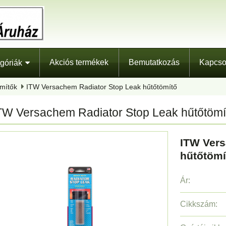
Akciós termékek
Bemutatkozás
Kapcso
góriák
ömítők
ITW Versachem Radiator Stop Leak hűtőtömítő
TW Versachem Radiator Stop Leak hűtőtömí
ITW Vers
hűtőtömí
Ár:
Cikkszám: