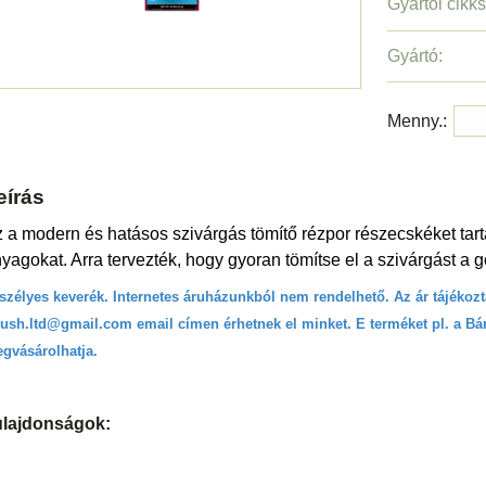
Gyártói cikk
Gyártó:
Menny.:
eírás
 a modern és hatásos szivárgás tömítő rézpor részecskéket tartal
yagokat. Arra tervezték, hogy gyoran tömítse el a szivárgást 
szélyes keverék. Internetes áruházunkból nem rendelhető. Az ár tájékozt
ush.ltd@gmail.com email címen érhetnek el minket. E terméket pl. a Bá
gvásárolhatja.
ulajdonságok: