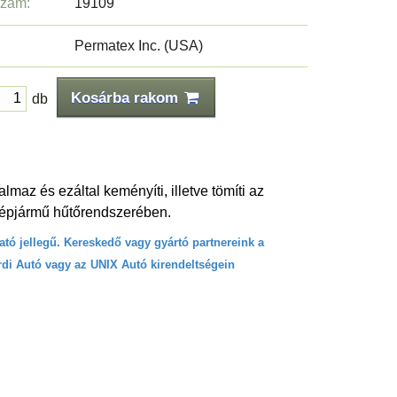
szám:
19109
Permatex Inc. (USA)
Kosárba rakom
db
maz és ezáltal keményíti, illetve tömíti az
a gépjármű hűtőrendszerében.
ató jellegű. Kereskedő vagy gyártó partnereink a
rdi Autó vagy az UNIX Autó kirendeltségein