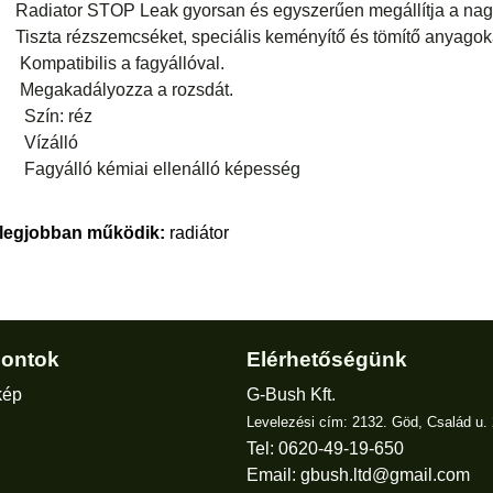
Radiator STOP Leak gyorsan és egyszerűen megállítja a nag
Tiszta rézszemcséket, speciális keményítő és tömítő anyagokat
Kompatibilis a fagyállóval.
Megakadályozza a rozsdát.
Szín: réz
Vízálló
Fagyálló kémiai ellenálló képesség
 legjobban működik:
radiátor
ontok
Elérhetőségünk
kép
G-Bush Kft.
Levelezési cím: 2132. Göd, Család u. 
Tel: 0620-49-19-650
Email:
gbush.ltd@gmail.com