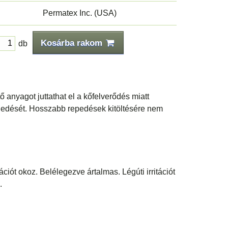
Permatex Inc. (USA)
Kosárba rakom
db
 anyagot juttathat el a kőfelverődés miatt
rjedését. Hosszabb repedések kitöltésére nem
tációt okoz. Belélegezve ártalmas. Légúti irritációt
.