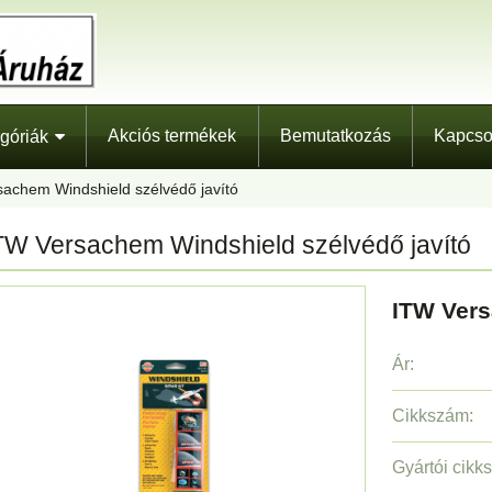
Akciós termékek
Bemutatkozás
Kapcso
góriák
achem Windshield szélvédő javító
TW Versachem Windshield szélvédő javító
ITW Vers
Ár:
Cikkszám:
Gyártói cikk