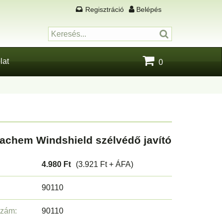
Regisztráció
Belépés
lat
0
achem Windshield szélvédő javító
4.980 Ft
(3.921 Ft + ÁFA)
90110
szám:
90110