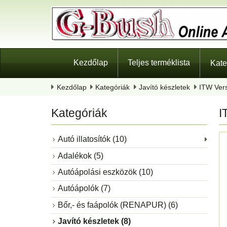
Kezdőlap
Teljes terméklista
Kate
Kezdőlap
Kategóriák
Javító készletek
ITW Vers
Kategóriák
I
Autó illatosítók (10)
Adalékok (5)
Autóápolási eszközök (10)
Autóápolók (7)
Bőr,- és faápolók (RENAPUR) (6)
Javító készletek (8)