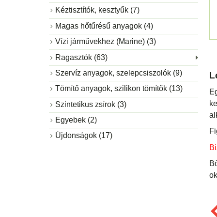
Kéztisztítók, kesztyűk (7)
Magas hőtűrésű anyagok (4)
Vízi járművekhez (Marine) (3)
Ragasztók (63)
Szervíz anyagok, szelepcsiszolók (9)
L
Tömítő anyagok, szilikon tömítők (13)
Eg
ke
Szintetikus zsírok (3)
al
Egyebek (2)
Fi
Újdonságok (17)
Bi
Bő
ok