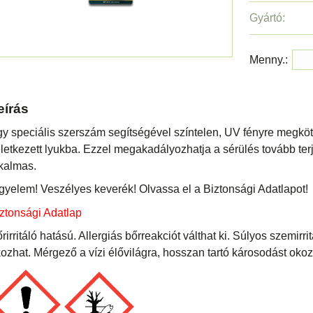
Gyártó:
Menny.:
eírás
y speciális szerszám segítségével színtelen, UV fényre megkötő
letkezett lyukba. Ezzel megakadályozhatja a sérülés tovább te
kalmas.
gyelem! Veszélyes keverék! Olvassa el a Biztonsági Adatlapot!
ztonsági Adatlap
rirritáló hatású. Allergiás bőrreakciót válthat ki. Súlyos szemirri
ozhat. Mérgező a vízi élővilágra, hosszan tartó károsodást okoz