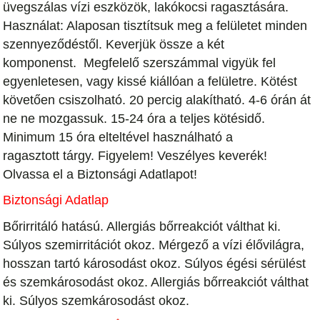
üvegszálas vízi eszközök, lakókocsi ragasztására.
Használat: Alaposan tisztítsuk meg a felületet minden
szennyeződéstől. Keverjük össze a két
komponenst. Megfelelő szerszámmal vigyük fel
egyenletesen, vagy kissé kiállóan a felületre. Kötést
követően csiszolható. 20 percig alakítható. 4-6 órán át
ne ne mozgassuk. 15-24 óra a teljes kötésidő.
Minimum 15 óra elteltével használható a
ragasztott tárgy. Figyelem! Veszélyes keverék!
Olvassa el a Biztonsági Adatlapot!
Biztonsági Adatlap
Bőrirritáló hatású. Allergiás bőrreakciót válthat ki.
Súlyos szemirritációt okoz. Mérgező a vízi élővilágra,
hosszan tartó károsodást okoz. Súlyos égési sérülést
és szemkárosodást okoz. Allergiás bőrreakciót válthat
ki. Súlyos szemkárosodást okoz.