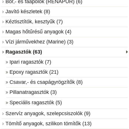
Bőr,- és faápolók (RENAPUR) (6)
Javító készletek (8)
Kéztisztítók, kesztyűk (7)
Magas hőtűrésű anyagok (4)
Vízi járművekhez (Marine) (3)
Ragasztók (63)
Ipari ragasztók (7)
Epoxy ragasztók (21)
Csavar,- és csapágyrögzítők (8)
Pillanatragasztók (3)
Speciális ragasztók (5)
Szervíz anyagok, szelepcsiszolók (9)
Tömítő anyagok, szilikon tömítők (13)