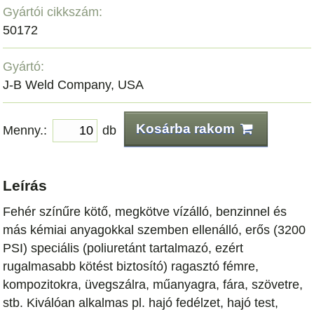
Gyártói cikkszám:
50172
Gyártó:
J-B Weld Company, USA
Kosárba rakom
Menny.:
db
Leírás
Fehér színűre kötő, megkötve vízálló, benzinnel és
más kémiai anyagokkal szemben ellenálló, erős (3200
PSI) speciális (poliuretánt tartalmazó, ezért
rugalmasabb kötést biztosító) ragasztó fémre,
kompozitokra, üvegszálra, műanyagra, fára, szövetre,
stb. Kiválóan alkalmas pl. hajó fedélzet, hajó test,