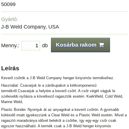
50099
Gyártó:
J-B Weld Company, USA
Kosárba rakom
Menny.:
db
Leírás
Keverő csőrök a J-B Weld Company henger kinyomós termékeihez.
Használat: Csavarjuk le a zárókupakot a kétkomponensű
termékről.Csavarjuk a helyére a keverő csőrt. A csőr végét vágjuk le
szélesebb nyílásra a következő ragasztók esetén: KwikWeld, Cold Weld,
Marine Weld,
Plastic Bonder. Nyomjuk át az anyagokat a keverő csőrön. A gyorsabb
kötésidő miatt igyekezzünk a Clear Weld és a Plastic Weld esetén. Mivel a
ragasztó maradványa idővel beleköt a csőrbe, így egy-egy csőr csak
egyszer használható. A termék csak a J-B Weld henger kinyomós