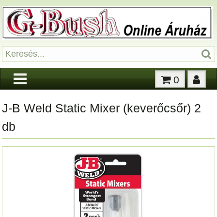
0
J-B Weld Static Mixer (keverőcsőr) 2
db