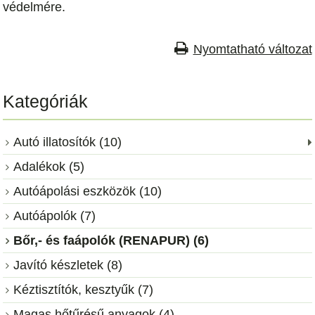
védelmére.
Nyomtatható változat
Kategóriák
Autó illatosítók (10)
Adalékok (5)
Autóápolási eszközök (10)
Autóápolók (7)
Bőr,- és faápolók (RENAPUR) (6)
Javító készletek (8)
Kéztisztítók, kesztyűk (7)
Magas hőtűrésű anyagok (4)