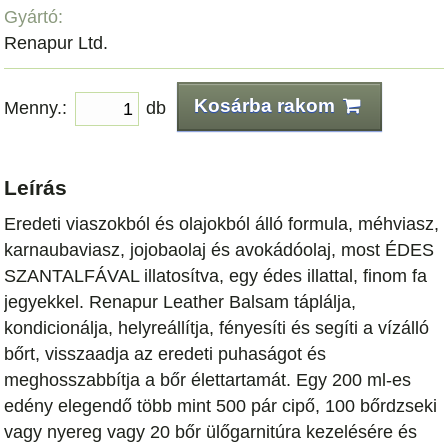
Gyártó:
Renapur Ltd.
Kosárba rakom
Menny.:
db
Leírás
Eredeti viaszokból és olajokból álló formula, méhviasz,
karnaubaviasz, jojobaolaj és avokádóolaj, most ÉDES
SZANTALFÁVAL illatosítva, egy édes illattal, finom fa
jegyekkel. Renapur Leather Balsam táplálja,
kondicionálja, helyreállítja, fényesíti és segíti a vízálló
bőrt, visszaadja az eredeti puhaságot és
meghosszabbítja a bőr élettartamát. Egy 200 ml-es
edény elegendő több mint 500 pár cipő, 100 bőrdzseki
vagy nyereg vagy 20 bőr ülőgarnitúra kezelésére és