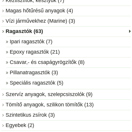
Kéztisztítók, kesztyűk (7)
Magas hőtűrésű anyagok (4)
Vízi járművekhez (Marine) (3)
Ragasztók (63)
Ipari ragasztók (7)
Epoxy ragasztók (21)
Csavar,- és csapágyrögzítők (8)
Pillanatragasztók (3)
Speciális ragasztók (5)
Szervíz anyagok, szelepcsiszolók (9)
Tömítő anyagok, szilikon tömítők (13)
Szintetikus zsírok (3)
Egyebek (2)