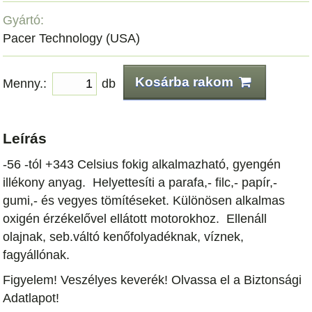
Gyártó:
Pacer Technology (USA)
Kosárba rakom
Menny.:
db
Leírás
-56 -tól +343 Celsius fokig alkalmazható, gyengén
illékony anyag. Helyettesíti a parafa,- filc,- papír,-
gumi,- és vegyes tömítéseket. Különösen alkalmas
oxigén érzékelővel ellátott motorokhoz. Ellenáll
olajnak, seb.váltó kenőfolyadéknak, víznek,
fagyállónak.
Figyelem! Veszélyes keverék! Olvassa el a Biztonsági
Adatlapot!