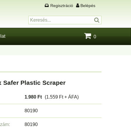
Regisztráció
Belépés
lat
0
 Safer Plastic Scraper
1.980 Ft
(1.559 Ft + ÁFA)
80190
szám:
80190