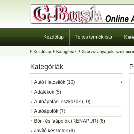
Kezdőlap
Teljes terméklista
Kate
Kezdőlap
Kategóriák
Szervíz anyagok, szelepcsi
Kategóriák
P
Autó illatosítók (10)
Adalékok (5)
Autóápolási eszközök (10)
Autóápolók (7)
Bőr,- és faápolók (RENAPUR) (6)
Javító készletek (8)