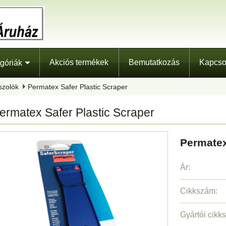
Akciós termékek
Bemutatkozás
Kapcso
góriák
szolók
Permatex Safer Plastic Scraper
ermatex Safer Plastic Scraper
Permatex
Ár:
Cikkszám:
Gyártói cikk