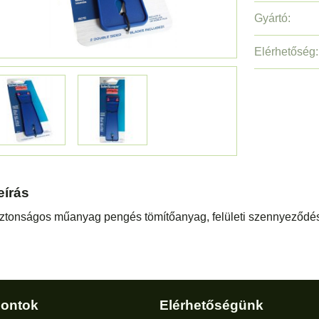
Gyártó:
Elérhetőség:
eírás
ztonságos műanyag pengés tömítőanyag, felületi szennyeződés
ontok
Elérhetőségünk