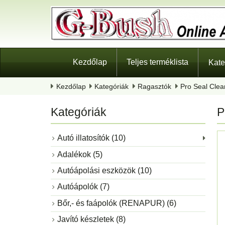
Kezdőlap
Teljes terméklista
Kate
Kezdőlap
Kategóriák
Ragasztók
Pro Seal Clear
Kategóriák
P
Autó illatosítók (10)
Adalékok (5)
Autóápolási eszközök (10)
Autóápolók (7)
Bőr,- és faápolók (RENAPUR) (6)
Javító készletek (8)