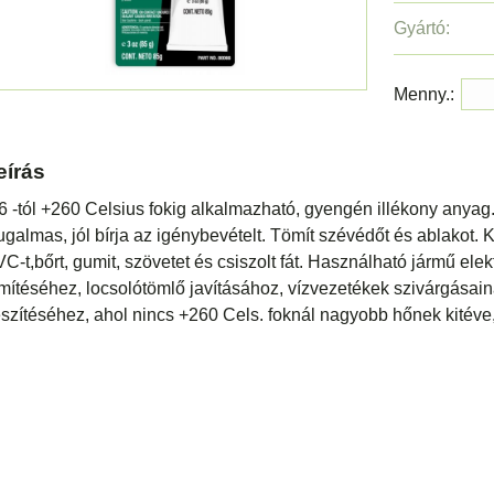
Gyártó:
Menny.:
eírás
6 -tól +260 Celsius fokig alkalmazható, gyengén illékony anyag. 
galmas, jól bírja az igénybevételt. Tömít szévédőt és ablakot. K
C-t,bőrt, gumit, szövetet és csiszolt fát. Használható jármű el
mítéséhez, locsolótömlő javításához, vízvezetékek szivárgásai
szítéséhez, ahol nincs +260 Cels. foknál nagyobb hőnek kitéve, 