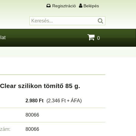
Regisztráció
Belépés
lat
0
Clear szilikon tömítő 85 g.
2.980 Ft
(2.346 Ft + ÁFA)
80066
szám:
80066