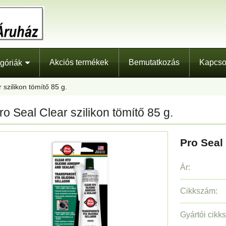
Akciós termékek
Bemutatkozás
Kapcso
góriák
 szilikon tömítő 85 g.
ro Seal Clear szilikon tömítő 85 g.
Pro Seal 
Ár:
Cikkszám:
Gyártói cikk