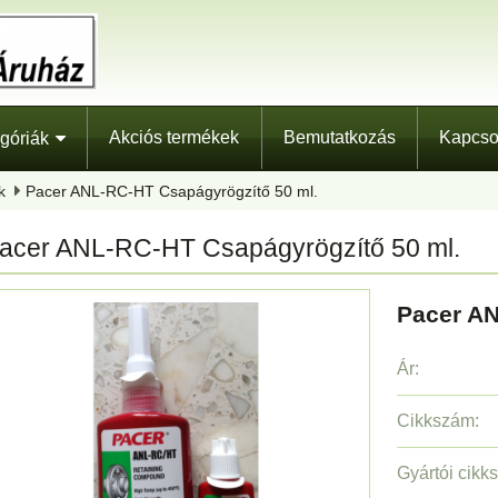
Akciós termékek
Bemutatkozás
Kapcso
góriák
k
Pacer ANL-RC-HT Csapágyrögzítő 50 ml.
acer ANL-RC-HT Csapágyrögzítő 50 ml.
Pacer AN
Ár:
Cikkszám:
Gyártói cikk