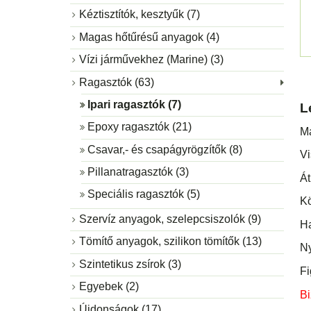
Kéztisztítók, kesztyűk (7)
Magas hőtűrésű anyagok (4)
Vízi járművekhez (Marine) (3)
Ragasztók (63)
Ipari ragasztók (7)
L
Epoxy ragasztók (21)
Ma
Csavar,- és csapágyrögzítők (8)
Vi
Pillanatragasztók (3)
Át
Speciális ragasztók (5)
Kö
Szervíz anyagok, szelepcsiszolók (9)
Ha
Tömítő anyagok, szilikon tömítők (13)
Ny
Szintetikus zsírok (3)
Fi
Egyebek (2)
Bi
Újdonságok (17)