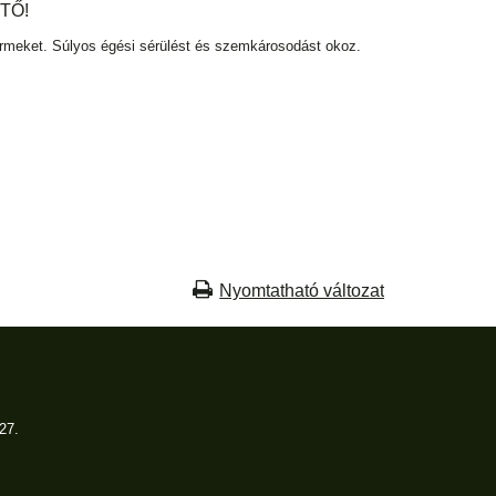
TŐ!
yermeket. Súlyos égési sérülést és szemkárosodást okoz.
Nyomtatható változat
27.