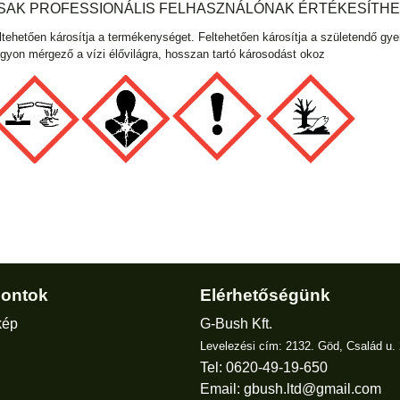
SAK PROFESSIONÁLIS FELHASZNÁLÓNAK ÉRTÉKESÍTHE
ltehetően károsítja a termékenységet. Feltehetően károsítja a születendő g
gyon mérgező a vízi élővilágra, hosszan tartó károsodást okoz
ontok
Elérhetőségünk
kép
G-Bush Kft.
Levelezési cím: 2132. Göd, Család u. 
Tel: 0620-49-19-650
Email:
gbush.ltd@gmail.com