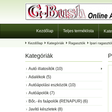
Kezdőlap
Teljes terméklista
Kate
Kezdőlap
Kategóriák
Ragasztók
Ipari ragasztó
Kategóriák
P
Autó illatosítók (10)
Adalékok (5)
Autóápolási eszközök (10)
Autóápolók (7)
Bőr,- és faápolók (RENAPUR) (6)
Javító készletek (8)