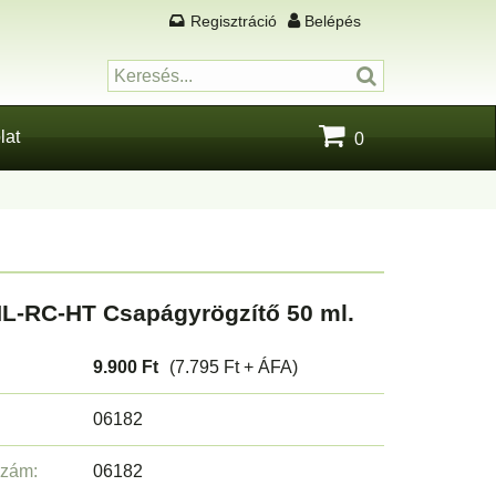
Regisztráció
Belépés
lat
0
L-RC-HT Csapágyrögzítő 50 ml.
9.900 Ft
(7.795 Ft + ÁFA)
06182
szám:
06182