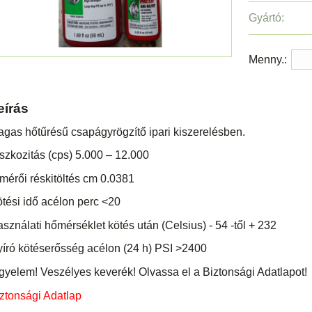
Gyártó:
Menny.:
eírás
gas hőtűrésű csapágyrögzítő ipari kiszerelésben.
szkozitás (cps) 5.000 – 12.000
mérői réskitöltés cm 0.0381
tési idő acélon perc <20
sználati hőmérséklet kötés után (Celsius) - 54 -től + 232
író kötéserősség acélon (24 h) PSI >2400
gyelem! Veszélyes keverék! Olvassa el a Biztonsági Adatlapot!
ztonsági Adatlap