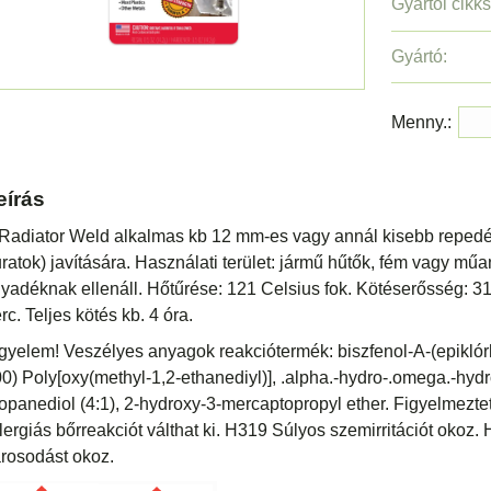
Gyártói cikk
Gyártó:
Menny.:
eírás
Radiator Weld alkalmas kb 12 mm-es vagy annál kisebb repedé
uratok) javítására. Használati terület: jármű hűtők, fém vagy m
lyadéknak ellenáll. Hőtűrése: 121 Celsius fok. Kötéserősség: 
rc. Teljes kötés kb. 4 óra.
gyelem! Veszélyes anyagok reakciótermék: biszfenol-A-(epiklór
0) Poly[oxy(methyl-1,2-ethanediyl)], .alpha.-hydro-.omega.-hydr
opanediol (4:1), 2-hydroxy-3-mercaptopropyl ether. Figyelmezt
lergiás bőrreakciót válthat ki. H319 Súlyos szemirritációt okoz.
rosodást okoz.