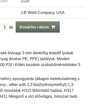
szám:
2120
J-B Weld Company, USA
Kosárba rakom
db
sek és/vagy 3 mm átmérőig terjedő lyukak
űanyag (kivéve PE, PPE) tartályok. Minden
3100 PSI ! Kötés kezdete szobahőmérsékleten 5
hidrin); epoxigyanta (átlagos molekulatömeg ≤
oxy-, ether with 2,2-bis(hydroxymethyl)-1,3-
ető mondatok H315 Bőrirritáló hatású. H317
 H411 Mérgező a vízi élővilágra, hosszan tartó