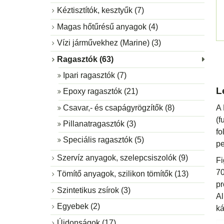
Kéztisztítók, kesztyűk (7)
Magas hőtűrésű anyagok (4)
Vízi járművekhez (Marine) (3)
Ragasztók (63)
Ipari ragasztók (7)
L
Epoxy ragasztók (21)
A 
Csavar,- és csapágyrögzítők (8)
(f
Pillanatragasztók (3)
fo
Speciális ragasztók (5)
pe
Szervíz anyagok, szelepcsiszolók (9)
Fi
70
Tömítő anyagok, szilikon tömítők (13)
pr
Szintetikus zsírok (3)
Al
Egyebek (2)
ká
Újdonságok (17)