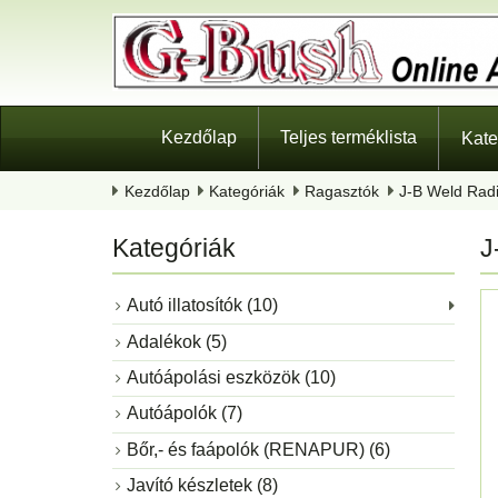
Kezdőlap
Teljes terméklista
Kate
Kezdőlap
Kategóriák
Ragasztók
J-B Weld Radi
Kategóriák
J
Autó illatosítók (10)
Adalékok (5)
Autóápolási eszközök (10)
Autóápolók (7)
Bőr,- és faápolók (RENAPUR) (6)
Javító készletek (8)