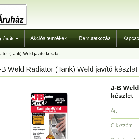
Akciós termékek
Bemutatkozás
Kapcso
góriák
ator (Tank) Weld javító készlet
-B Weld Radiator (Tank) Weld javító készlet
J-B Weld
készlet
Ár:
Cikkszám: