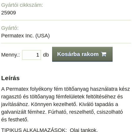
Gyártói cikkszám:
25909
Gyártó:
Permatex Inc. (USA)
Kosárba rakom
Menny.:
db
Leírás
A Permatex folyékony fém töltőanyag
használatra kész
ragasztó és töltőanyag
fémfelületek feltöltéséhez és
javításához.
Könnyen kezelhető. Kiváló tapadás a
galvanizált
fémhez. Fúrható, reszelhető, csiszolható
és
festhető.
TIPIKUS ALKALMAZÁSOK:
Olaj tankok,