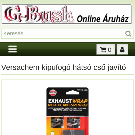
0
Versachem kipufogó hátsó cső javító