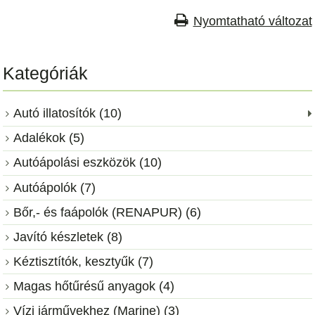
Nyomtatható változat
Kategóriák
Autó illatosítók (10)
Adalékok (5)
Autóápolási eszközök (10)
Autóápolók (7)
Bőr,- és faápolók (RENAPUR) (6)
Javító készletek (8)
Kéztisztítók, kesztyűk (7)
Magas hőtűrésű anyagok (4)
Vízi járművekhez (Marine) (3)