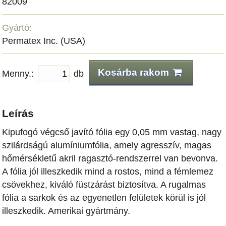
82009
Gyártó:
Permatex Inc. (USA)
Kosárba rakom
Menny.:
db
Leírás
Kipufogó végcső javító fólia egy 0,05 mm vastag, nagy
szilárdságú alumíniumfólia, amely agresszív, magas
hőmérsékletű akril ragasztó-rendszerrel van bevonva.
A fólia jól illeszkedik mind a rostos, mind a fémlemez
csövekhez, kiváló füstzárást biztosítva. A rugalmas
fólia a sarkok és az egyenetlen felületek körül is jól
illeszkedik. Amerikai gyártmány.