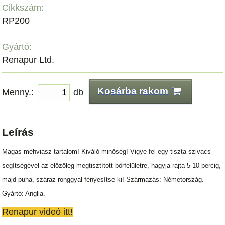
Cikkszám:
RP200
Gyártó:
Renapur Ltd.
Kosárba rakom
Menny.:
db
Leírás
Magas méhviasz tartalom! Kiváló minőség! Vigye fel egy tiszta szivacs
segítségével az előzőleg megtisztított bőrfelületre, hagyja rajta 5-10 percig,
majd puha, száraz ronggyal fényesítse ki! Származás: Németország.
Gyártó: Anglia.
Renapur videó itt!