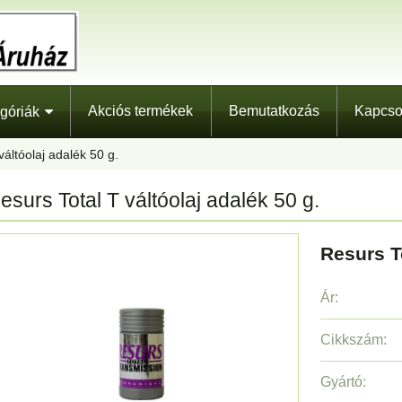
Akciós termékek
Bemutatkozás
Kapcso
góriák
váltóolaj adalék 50 g.
esurs Total T váltóolaj adalék 50 g.
Resurs To
Ár:
Cikkszám:
Gyártó: