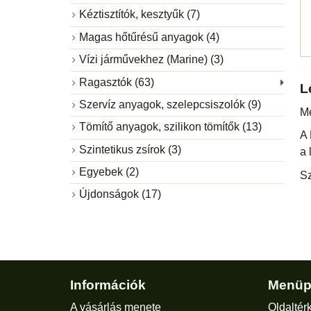
Kéztisztítók, kesztyűk (7)
Magas hőtűrésű anyagok (4)
Vízi járművekhez (Marine) (3)
Ragasztók (63)
L
Szervíz anyagok, szelepcsiszolók (9)
Me
Tömítő anyagok, szilikon tömítők (13)
A 
Szintetikus zsírok (3)
a 
Egyebek (2)
Sz
Újdonságok (17)
Információk
Menüp
A vásárlás menete
Oldaltér