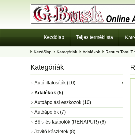
Kezdőlap
Teljes terméklista
Kate
Kezdőlap
Kategóriák
Adalékok
Resurs Total T 
Kategóriák
R
Autó illatosítók (10)
Adalékok (5)
Autóápolási eszközök (10)
Autóápolók (7)
Bőr,- és faápolók (RENAPUR) (6)
Javító készletek (8)