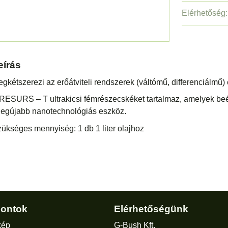
Elérhetőség:
eírás
gkétszerezi az erőátviteli rendszerek (váltómű, differenciálmű) é
RESURS – T ultrakicsi fémrészecskéket tartalmaz, amelyek beép
legújabb nanotechnológiás eszköz.
ükséges mennyiség: 1 db 1 liter olajhoz
ontok
Elérhetőségünk
kép
G-Bush Kft.