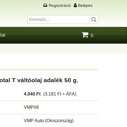
Regisztráció
Belépés
lat
0
tal T váltóolaj adalék 50 g.
4.040 Ft
(3.181 Ft + ÁFA)
VMP08
VMP Auto (Oroszország)