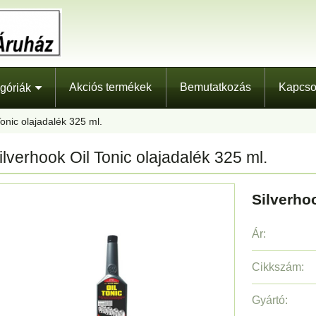
Akciós termékek
Bemutatkozás
Kapcso
góriák
Tonic olajadalék 325 ml.
ilverhook Oil Tonic olajadalék 325 ml.
Silverhoo
Ár:
Cikkszám:
Gyártó: