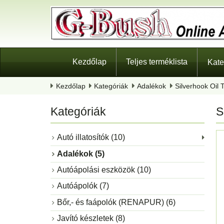
Kezdőlap
Teljes terméklista
Kate
Kezdőlap
Kategóriák
Adalékok
Silverhook Oil 
Kategóriák
S
Autó illatosítók (10)
Adalékok (5)
Autóápolási eszközök (10)
Autóápolók (7)
Bőr,- és faápolók (RENAPUR) (6)
Javító készletek (8)