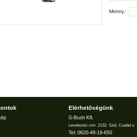
Menny.:
ontok
Elérhetőségünk
kép
G-Bush Kft.
Levelezési cím: 2132. Göd, Család u. 
Tel: 0620-49-19-650