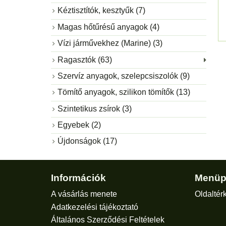
Kéztisztítók, kesztyűk (7)
Magas hőtűrésű anyagok (4)
Vízi járművekhez (Marine) (3)
Ragasztók (63)
Szervíz anyagok, szelepcsiszolók (9)
Tömítő anyagok, szilikon tömítők (13)
Szintetikus zsírok (3)
Egyebek (2)
Újdonságok (17)
Információk
Menüp
A vásárlás menete
Oldaltér
Adatkezelési tájékoztató
Általános Szerződési Feltételek