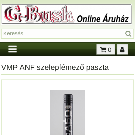
0
VMP ANF szelepfémező paszta