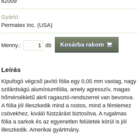
82009
Gyártó:
Permatex Inc. (USA)
Kosárba rakom
Menny.:
db
Leírás
Kipufogó végcső javító fólia egy 0,05 mm vastag, nagy
szilárdságú alumíniumfólia, amely agresszív, magas
hőmérsékletű akril ragasztó-rendszerrel van bevonva.
A fólia jól illeszkedik mind a rostos, mind a fémlemez
csövekhez, kiváló füstzárást biztosítva. A rugalmas
fólia a sarkok és az egyenetlen felületek körül is jól
illeszkedik. Amerikai gyártmány.