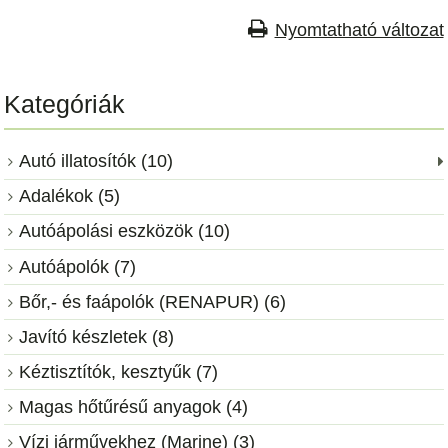
Nyomtatható változat
Kategóriák
Autó illatosítók (10)
Adalékok (5)
Autóápolási eszközök (10)
Autóápolók (7)
Bőr,- és faápolók (RENAPUR) (6)
Javító készletek (8)
Kéztisztítók, kesztyűk (7)
Magas hőtűrésű anyagok (4)
Vízi járművekhez (Marine) (3)