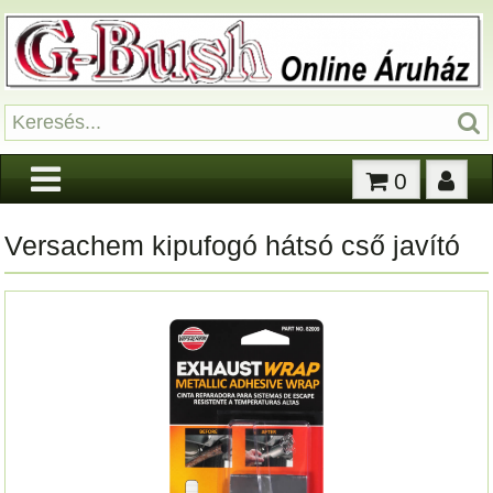
0
Versachem kipufogó hátsó cső javító