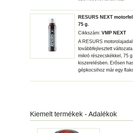
RESURS NEXT motorfelúj
75 g.
Cikkszám:
VMP NEXT
A RESURS motorolajadal
továbbfejlesztett változa
mikró részecskékkel, 75 
kiszerelésben. Erősen ha
gépkocsihoz már egy flak
Kiemelt termékek - Adalékok