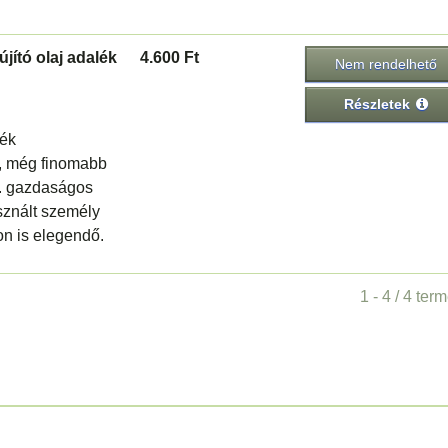
ító olaj adalék
4.600 Ft
Nem rendelhető
Részletek
ék
ta, még finomabb
g. gazdaságos
sznált személy
on is elegendő.
1 - 4 / 4 ter