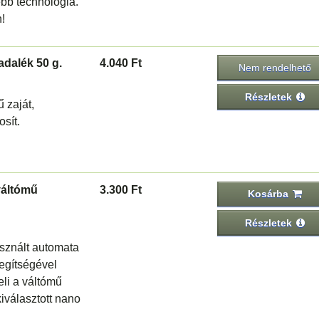
bb technológia.
!
adalék 50 g.
4.040 Ft
Nem rendelhető
Részletek
 zaját,
osít.
váltómű
3.300 Ft
Kosárba
Részletek
asznált automata
egítségével
eli a váltómű
kiválasztott nano