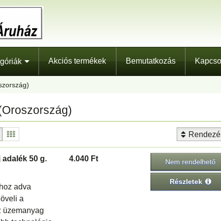
Akciós termékek
Bemutatkozás
Kapcso
góriák
szország)
 (Oroszország)
Rendezé
adalék 50 g.
4.040 Ft
Nem rendelhető
Részletek
jhoz adva
növeli a
az üzemanyag