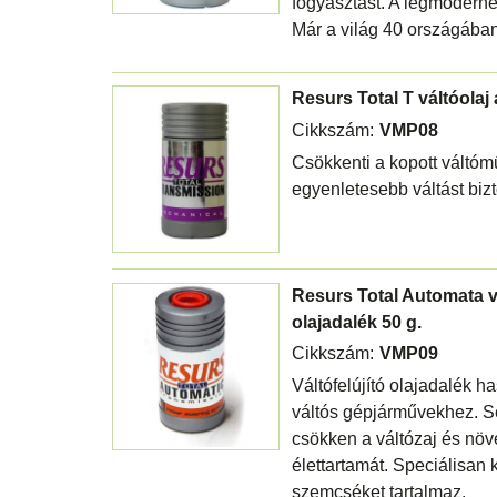
fogyasztást. A legmoderne
Már a világ 40 országában
Resurs Total T váltóolaj 
Cikkszám:
VMP08
Csökkenti a kopott váltómű
egyenletesebb váltást bizt
Resurs Total Automata 
olajadalék 50 g.
Cikkszám:
VMP09
Váltófelújító olajadalék h
váltós gépjárművekhez. S
csökken a váltózaj és növ
élettartamát. Speciálisan 
szemcséket tartalmaz.