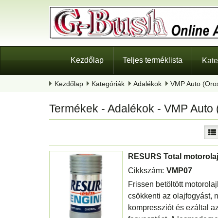
Kezdőlap
Teljes terméklista
Kate
Kezdőlap
Kategóriák
Adalékok
VMP Auto (Oro
Termékek - Adalékok - VMP Auto
RESURS Total motorolaj 
Cikkszám:
VMP07
Frissen betöltött motorola
csökkenti az olajfogyást, 
kompressziót és ezáltal 