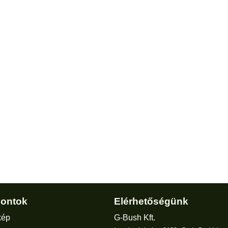
ontok
Elérhetőségünk
kép
G-Bush Kft.