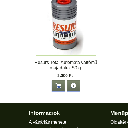
Resurs Total Automata váltómű
olajadalék 50 g.
3.300 Ft
Információk
Menüp
A vásárlás menete
Oldaltér