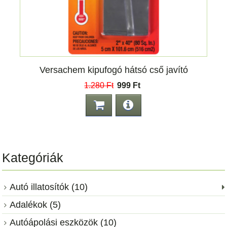
Versachem kipufogó hátsó cső javító
1.280 Ft
999 Ft
Kategóriák
Autó illatosítók (10)
Adalékok (5)
Autóápolási eszközök (10)