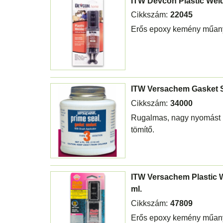
ITW Devcon Plastic Weld
Cikkszám:
22045
Erős epoxy kemény műany
ITW Versachem Gasket S
Cikkszám:
34000
Rugalmas, nagy nyomást b
tömítő.
ITW Versachem Plastic 
ml.
Cikkszám:
47809
Erős epoxy kemény műany