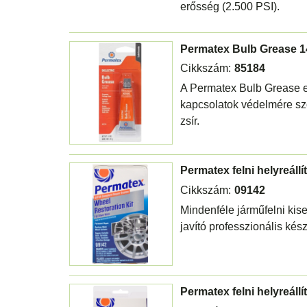
erősség (2.500 PSI).
Permatex Bulb Grease 1
Cikkszám:
85184
A Permatex Bulb Grease 
kapcsolatok védelmére szo
zsír.
Permatex felni helyreállí
Cikkszám:
09142
Mindenféle járműfelni kise
javító professzionális kés
Permatex felni helyreállít