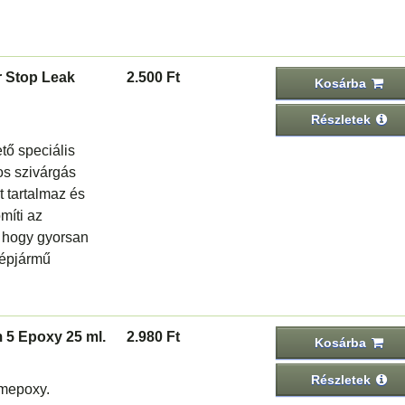
 Stop Leak
2.500 Ft
Kosárba
Részletek
tő speciális
os szivárgás
t tartalmaz és
ömíti az
, hogy gyorsan
gépjármű
 5 Epoxy 25 ml.
2.980 Ft
Kosárba
Részletek
émepoxy.