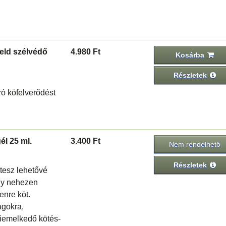
eld szélvédő
4.980 Ft
Kosárba
Részletek
ó köfelverődést
él 25 ml.
3.400 Ft
Nem rendelhető
Részletek
 tesz lehetővé
agy nehezen
enre köt.
gokra,
Kiemelkedő kötés-