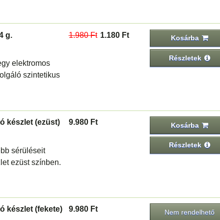
4 g.
1.980 Ft
1.180 Ft
Kosárba
Részletek
egy elektromos
lgáló szintetikus
tó készlet (ezüst)
9.980 Ft
Kosárba
Részletek
bb sérüléseit
zlet ezüst színben.
ó készlet (fekete)
9.980 Ft
Nem rendelhető