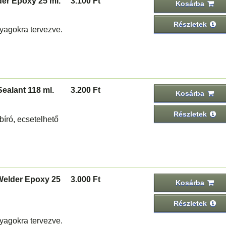
er Epoxy 25 ml.
3.100 Ft
Kosárba
Részletek
agokra tervezve.
ealant 118 ml.
3.200 Ft
Kosárba
Részletek
író, ecsetelhető
Welder Epoxy 25
3.000 Ft
Kosárba
Részletek
agokra tervezve.