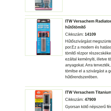
ITW Versachem Radiator
hűtőtömítő
Cikkszám:
14109
Hűtőszivárgást megszünte
por.Ez a modern és hatás
tömítő rézpor részecskéke
ezáltal keményíti, illetve t
anyagokat. Arra tervezték
tömítse el a szivárgást a 
hűtőrendszerében.
ITW Versachem Titanium
Cikkszám:
47909
Gyorsan kötő népszerű f