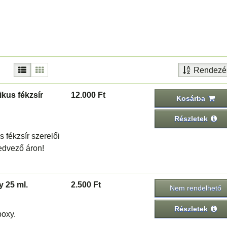
Rendezé
ikus fékzsír
12.000 Ft
Kosárba
Részletek
 fékzsír szerelői
edvező áron!
 25 ml.
2.500 Ft
Nem rendelhető
Részletek
poxy.