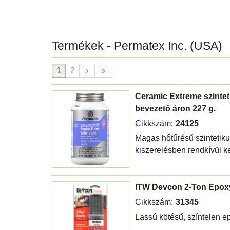
Termékek - Permatex Inc. (USA)
1
2
Ceramic Extreme szintet
bevezető áron 227 g.
Cikkszám:
24125
Magas hőtűrésű szintetikus
kiszerelésben rendkívül k
ITW Devcon 2-Ton Epoxy
Cikkszám:
31345
Lassú kötésű, színtelen e