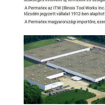
 A Permatex az ITW (Illinois Tool Works Inc.), az Egyesült Államokban székhellyel rendelkező, NYSE 
tőzsdén jegyzett vállalat 1912-ben alapítot
 A Permatex magyarországi importőre, ezen