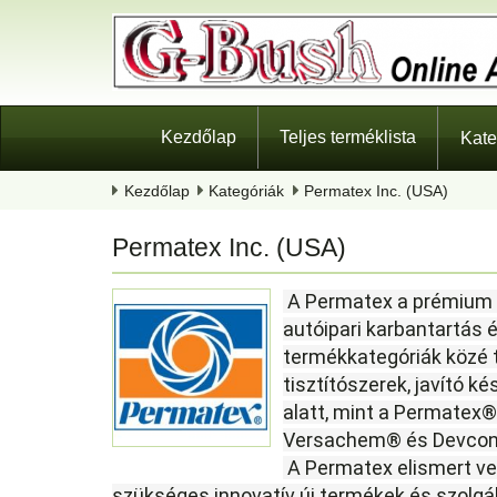
Kezdőlap
Teljes terméklista
Kate
Kezdőlap
Kategóriák
Permatex Inc. (USA)
Permatex Inc. (USA)
 A Permatex a prémium vegyi termékek vezető gyártója és forgalmazója az 
autóipari karbantartás é
termékkategóriák közé t
tisztítószerek, javító k
alatt, mint a Permatex®,
Versachem® és
Devco
 A Permatex elismert vezető szerepet tölt be az autóipari utángyártáshoz 
szükséges innovatív új termékek és szolgá