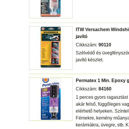
ITW Versachem Windshi
javító
Cikkszám:
90110
Szélvédő és üvegfényszór
javító készlet.
Permatex 1 Min. Epoxy g
Cikkszám:
84160
1 perces gyors ragasztást
akár felső, függőleges v
elérhető helyeken. Színtel
Fémekre, kemény műanya
kerámiákra, üvegre, stb. 