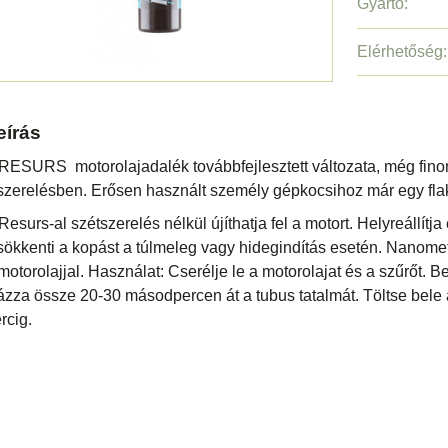
Gyártó:
Elérhetőség:
eírás
RESURS motorolajadalék továbbfejlesztett változata, még fin
szerelésben. Erősen használt személy gépkocsihoz már egy fla
Resurs-al szétszerelés nélkül újíthatja fel a motort. Helyreállítj
ökkenti a kopást a túlmeleg vagy hidegindítás esetén. Nanomet
motorolajjal. Használat: Cserélje le a motorolajat és a szűrőt. Bet
zza össze 20-30 másodpercen át a tubus tatalmát. Töltse bele 
rcig.