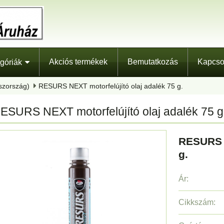
Akciós termékek
Bemutatkozás
Kapcso
góriák
szország)
RESURS NEXT motorfelújító olaj adalék 75 g.
ESURS NEXT motorfelújító olaj adalék 75 g
RESURS N
g.
Ár:
Cikkszám: