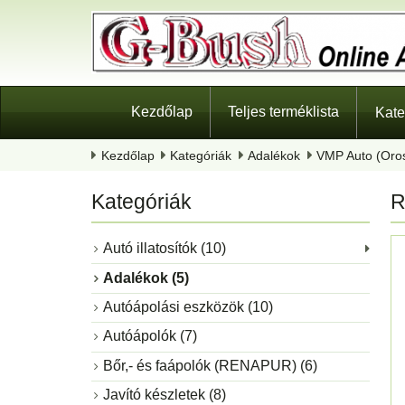
Kezdőlap
Teljes terméklista
Kate
Kezdőlap
Kategóriák
Adalékok
VMP Auto (Oro
Kategóriák
R
Autó illatosítók (10)
Adalékok (5)
Autóápolási eszközök (10)
Autóápolók (7)
Bőr,- és faápolók (RENAPUR) (6)
Javító készletek (8)