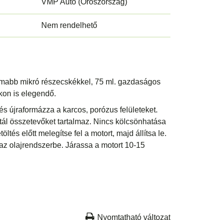
VMP Auto (Oroszország)
Nem rendelhető
omabb mikró részecskékkel, 75 ml. gazdaságos
kon is elegendő.
a és újraformázza a karcos, porózus felületeket.
ál összetevőket tartalmaz. Nincs kölcsönhatása
öltés előtt melegítse fel a motort, majd állítsa le.
az olajrendszerbe. Járassa a motort 10-15
Nyomtatható változat